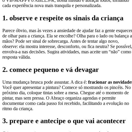
o VB-MAPP e o ABLLS-R, nossa missão é abraçar todos, tornando
cada experiência nova mais tranquila e personalizada.
1. observe e respeite os sinais da criança
Parece óbvio, mas às vezes a ansiedade de ajudar faz a gente esquece
de olhar para a criança. Ela se encolhe? Olha para o lado ou balança a
mãos? Pode ser sinal de sobrecarga. Antes de tentar algo novo,
observe: ela mostra interesse, desconforto, ou fica neutra? Se possível
envolva-a nas decisões. Sugira atividades, mas aceite um “não” como
resposta válida.
2. comece pequeno e vá devagar
Uma mudança brusca pode assustar. A dica é:
fracionar as novidade
Você quer apresentar a pintura? Comece só mostrando os pincéis. No
próximo dia, coloque tintas sobre a mesa. Chegue até o momento de
pintar, mas sem pressa. O Abraço organiza agendas e permite
documentar como cada passo foi recebido, facilitando a evolução no
ritmo da criança.
3. prepare e antecipe o que vai acontecer