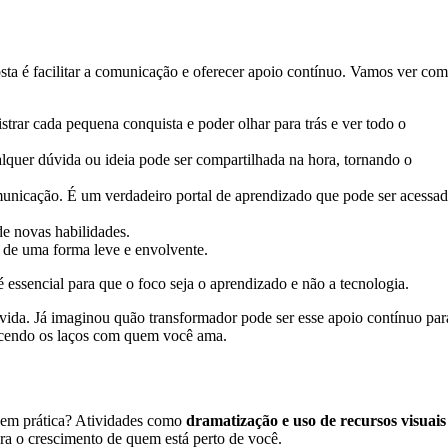
osta é facilitar a comunicação e oferecer apoio contínuo. Vamos ver co
rar cada pequena conquista e poder olhar para trás e ver todo o
ualquer dúvida ou ideia pode ser compartilhada na hora, tornando o
municação. É um verdadeiro portal de aprendizado que pode ser acessa
de novas habilidades.
 de uma forma leve e envolvente.
é essencial para que o foco seja o aprendizado e não a tecnologia.
vida. Já imaginou quão transformador pode ser esse apoio contínuo par
lecendo os laços com quem você ama.
s em prática? Atividades como
dramatização e uso de recursos visuais
ara o crescimento de quem está perto de você.