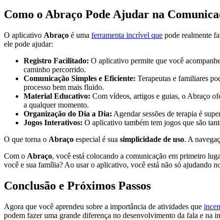
Como o Abraço Pode Ajudar na Comunica
O aplicativo
Abraço
é uma
ferramenta incrível que
pode realmente faz
ele pode ajudar:
Registro Facilitado:
O aplicativo permite que você acompanhe o
caminho percorrido.
Comunicação Simples e Eficiente:
Terapeutas e familiares p
processo bem mais fluido.
Material Educativo:
Com vídeos, artigos e guias, o Abraço of
a qualquer momento.
Organização do Dia a Dia:
Agendar sessões de terapia é supe
Jogos Interativos:
O aplicativo também tem jogos que são tant
O que torna o
Abraço
especial é sua
simplicidade de uso
. A navegaç
Com o
Abraço
, você está colocando a comunicação em primeiro luga
você e sua família? Ao usar o aplicativo, você está não só ajudand
Conclusão e Próximos Passos
Agora que você aprendeu sobre a importância de atividades que
ince
podem fazer uma grande diferença no desenvolvimento da fala e na int