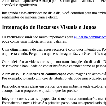
Além disso, o aplicativo
Abraço
pode ser um grande aliado. Com ele,
acessível e significativo.
Integrando essas atividades no dia a dia, você contribui para um amb
sentimentos de maneira clara e eficaz.
Integração de Recursos Visuais e Jogos
Os
recursos visuais
são muito importantes para
ajudar na comunicaç
pode contar uma história sem usar palavras.
Uma ótima maneira de usar esses recursos é com jogos interativos. P
o que está vendo. Pergunte: o que essa imagem faz você sentir? Isso a
Outra ideia é usar vídeos curtos que mostram situações do dia a dia. 
desenvolve a habilidade de contar histórias e entender como as pesso
Além disso, use
quadros de comunicação
com imagens de ações diár
Por exemplo, jogando um jogo de tabuleiro, ela pode usar o quadro pa
Para colocar essas ideias em prática, crie um ambiente onde explorar 
acompanhar o progresso e ajustar o que for preciso.
Integrar recursos visuais a jogos não só melhora a comunicação, mas 
Estar aberto a novas ideias é o primeiro passo para um aprendizado sig