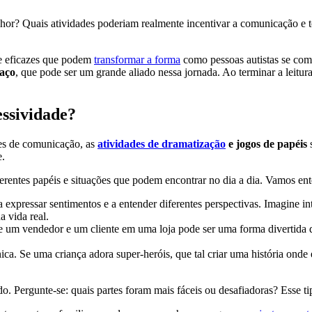
hor? Quais atividades poderiam realmente incentivar a comunicação e t
s e eficazes que podem
transformar a forma
como pessoas autistas se com
aço
, que pode ser um grande aliado nessa jornada. Ao terminar a leitura
ssividade?
des de comunicação, as
atividades de dramatização
e jogos de papéis
s
e.
erentes papéis e situações que podem encontrar no dia a dia. Vamos en
a expressar sentimentos e a entender diferentes perspectivas. Imagine 
a vida real.
um vendedor e um cliente em uma loja pode ser uma forma divertida de
a. Se uma criança adora super-heróis, que tal criar uma história onde el
ido. Pergunte-se: quais partes foram mais fáceis ou desafiadoras? Esse t