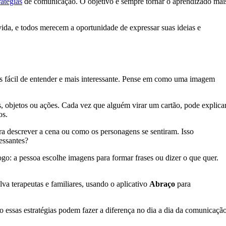
ratégias
de comunicação. O objetivo é sempre tornar o aprendizado mai
ida, e todos merecem a oportunidade de expressar suas ideias e
is fácil de entender e mais interessante. Pense em como uma imagem
 objetos ou ações. Cada vez que alguém virar um cartão, pode explica
os.
ara descrever a cena ou como os personagens se sentiram. Isso
essantes?
o: a pessoa escolhe imagens para formar frases ou dizer o que quer.
va terapeutas e familiares, usando o aplicativo
Abraço
para
 essas estratégias podem fazer a diferença no dia a dia da comunicação