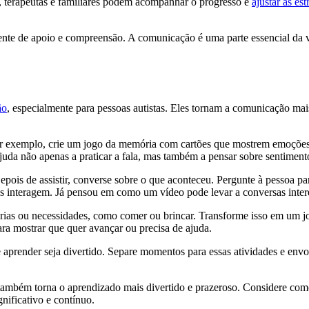
 terapeutas e familiares podem acompanhar o progresso e
ajustar as est
iente de apoio e compreensão. A comunicação é uma parte essencial da v
ão
, especialmente para pessoas autistas. Eles tornam a comunicação ma
or exemplo, crie um jogo da memória com cartões que mostrem emoções,
juda não apenas a praticar a fala, mas também a pensar sobre sentiment
Depois de assistir, converse sobre o que aconteceu. Pergunte à pessoa p
as interagem. Já pensou em como um vídeo pode levar a conversas inter
ias ou necessidades, como comer ou brincar. Transforme isso em um jog
ra mostrar que quer avançar ou precisa de ajuda.
e aprender seja divertido. Separe momentos para essas atividades e envol
também torna o aprendizado mais divertido e prazeroso. Considere como
nificativo e contínuo.