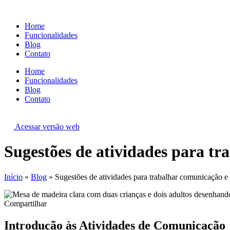
Ir
para
Home
o
Funcionalidades
conteúdo
Blog
Contato
Home
Funcionalidades
Blog
Contato
Acessar versão web
Sugestões de atividades para tr
Início
»
Blog
»
Sugestões de atividades para trabalhar comunicação e
Compartilhar
Introdução às Atividades de Comunicação