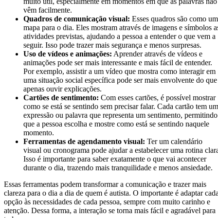
muito útil, especialmente em momentos em que as palavras não
vêm facilmente.
Quadros de comunicação visual:
Esses quadros são como um
mapa para o dia. Eles mostram através de imagens e símbolos a
atividades previstas, ajudando a pessoa a entender o que vem a
seguir. Isso pode trazer mais segurança e menos surpresas.
Uso de vídeos e animações:
Aprender através de vídeos e
animações pode ser mais interessante e mais fácil de entender.
Por exemplo, assistir a um vídeo que mostra como interagir em
uma situação social específica pode ser mais envolvente do que
apenas ouvir explicações.
Cartões de sentimento:
Com esses cartões, é possível mostrar
como se está se sentindo sem precisar falar. Cada cartão tem u
expressão ou palavra que representa um sentimento, permitindo
que a pessoa escolha e mostre como está se sentindo naquele
momento.
Ferramentas de agendamento visual:
Ter um calendário
visual ou cronograma pode ajudar a estabelecer uma rotina clar
Isso é importante para saber exatamente o que vai acontecer
durante o dia, trazendo mais tranquilidade e menos ansiedade.
Essas ferramentas podem transformar a comunicação e trazer mais
clareza para o dia a dia de quem é autista. O importante é adaptar cad
opção às necessidades de cada pessoa, sempre com muito carinho e
atenção. Dessa forma, a interação se torna mais fácil e agradável para