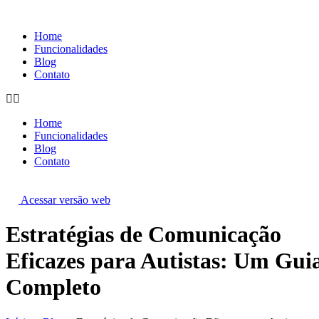
Ir
para
Home
o
Funcionalidades
conteúdo
Blog
Contato
Home
Funcionalidades
Blog
Contato
Acessar versão web
Estratégias de Comunicação
Eficazes para Autistas: Um Gui
Completo