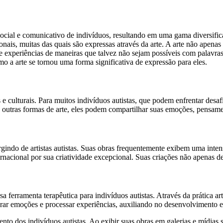
cial e comunicativo de indivíduos, resultando em uma gama diversifica
onais, muitas das quais são expressas através da arte. A arte não ape
e experiências de maneiras que talvez não sejam possíveis com palavras
omo a arte se tornou uma forma significativa de expressão para eles.
s e culturais. Para muitos indivíduos autistas, que podem enfrentar des
 e outras formas de arte, eles podem compartilhar suas emoções, pensa
indo de artistas autistas. Suas obras frequentemente exibem uma inte
rnacional por sua criatividade excepcional. Suas criações não apenas d
erramenta terapêutica para indivíduos autistas. Através da prática art
rar emoções e processar experiências, auxiliando no desenvolvimento e
o dos indivíduos autistas. Ao exibir suas obras em galerias e mídias 