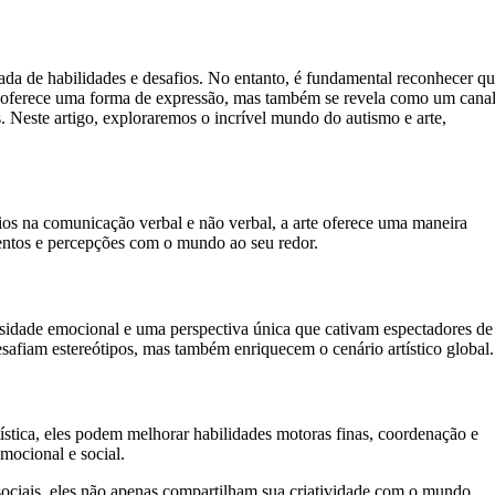
da de habilidades e desafios. No entanto, é fundamental reconhecer q
nas oferece uma forma de expressão, mas também se revela como um cana
. Neste artigo, exploraremos o incrível mundo do autismo e arte,
afios na comunicação verbal e não verbal, a arte oferece uma maneira
mentos e percepções com o mundo ao seu redor.
nsidade emocional e uma perspectiva única que cativam espectadores de
esafiam estereótipos, mas também enriquecem o cenário artístico global.
ística, eles podem melhorar habilidades motoras finas, coordenação e
mocional e social.
sociais, eles não apenas compartilham sua criatividade com o mundo,