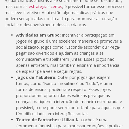
Ajudar crianças autistas a se socializarem pode ser desafiador,
mas com as
estratégias certas
, é possível tornar esse processo
mais leve e efetivo. Aqui estão algumas dicas práticas que
podem ser aplicadas no dia a dia para promover a interação
social e o desenvolvimento dessas crianças.
Atividades em Grupo:
Incentivar a participação em
jogos de grupo é uma excelente maneira de promover a
socialização. Jogos como “Esconde-esconde” ou “Pega-
pega” são divertidos e ajudam as crianças a se
comunicarem e trabalharem juntas. Esses jogos não
apenas entretêm, mas também ensinam a importância
de esperar pela vez e seguir regras.
Jogos de Tabuleiro:
Optar por jogos que exigem
turnos, como “Banco Imobiliário” ou “Ludo”, é uma
forma de ensinar paciência e respeito. Esses jogos
proporcionam oportunidades valiosas para que as
crianças pratiquem a interação de maneira estruturada e
previsível, o que pode ser reconfortante para aquelas que
têm dificuldades em interações sociais.
Teatro de Fantoches:
Utilizar fantoches é uma
ferramenta fantástica para expressar emoções e praticar