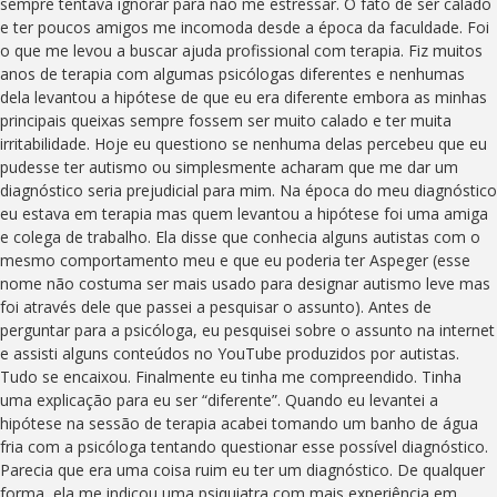
sempre tentava ignorar para não me estressar. O fato de ser calado
e ter poucos amigos me incomoda desde a época da faculdade. Foi
o que me levou a buscar ajuda profissional com terapia. Fiz muitos
anos de terapia com algumas psicólogas diferentes e nenhumas
dela levantou a hipótese de que eu era diferente embora as minhas
principais queixas sempre fossem ser muito calado e ter muita
irritabilidade. Hoje eu questiono se nenhuma delas percebeu que eu
pudesse ter autismo ou simplesmente acharam que me dar um
diagnóstico seria prejudicial para mim. Na época do meu diagnóstico
eu estava em terapia mas quem levantou a hipótese foi uma amiga
e colega de trabalho. Ela disse que conhecia alguns autistas com o
mesmo comportamento meu e que eu poderia ter Aspeger (esse
nome não costuma ser mais usado para designar autismo leve mas
foi através dele que passei a pesquisar o assunto). Antes de
perguntar para a psicóloga, eu pesquisei sobre o assunto na internet
e assisti alguns conteúdos no YouTube produzidos por autistas.
Tudo se encaixou. Finalmente eu tinha me compreendido. Tinha
uma explicação para eu ser “diferente”. Quando eu levantei a
hipótese na sessão de terapia acabei tomando um banho de água
fria com a psicóloga tentando questionar esse possível diagnóstico.
Parecia que era uma coisa ruim eu ter um diagnóstico. De qualquer
forma, ela me indicou uma psiquiatra com mais experiência em