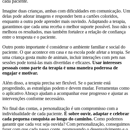
cada paciente.
Imagine duas crianças, ambas com dificuldades em comunicação. U
delas pode adorar imagens e responder bem a cartões coloridos,
enquanto a outra pode aprender mais ouvindo. Adaptando a terapia,
garantimos que cada uma receba o melhor suporte possível. Isso não 
melhora os resultados, mas também fortalece a relação de confiança
entre o terapeuta e o paciente.
Outro ponto importante é considerar o ambiente familiar e social do
paciente. O que acontece em casa e na escola pode afetar a terapia. Se
uma criança gosta muito de animais, incluir interações com pets nas
sessões pode torná-las mais divertidas e eficazes.
Usar interesses
pessoais como parte da terapia é uma maneira poderosa de
engajar e motivar.
Além disso, a terapia precisa ser flexível. Se o paciente está
progredindo, as estratégias podem e devem mudar. Ferramentas como
o aplicativo Abraço ajudam a acompanhar esse progresso e ajustar as
intervenções conforme necessário.
No final das contas, a personalização é um compromisso com a
individualidade de cada paciente.
É sobre ouvir, adaptar e celebrar
cada pequena conquista ao longo do caminho.
Como podemos
garantir que cada voz seja ouvida? Com personalização, conseguimos
fazer com que cada passo conte, promovendo o desenvolvimento e o