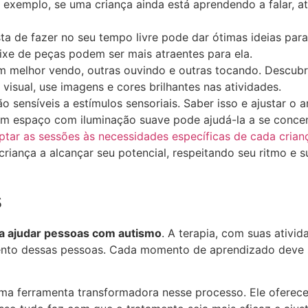
or exemplo, se uma criança ainda está aprendendo a falar, 
ta de fazer no seu tempo livre pode dar ótimas ideias par
xe de peças podem ser mais atraentes para ela.
melhor vendo, outras ouvindo e outras tocando. Descubra 
 visual, use imagens e cores brilhantes nas atividades.
ão sensíveis a estímulos sensoriais. Saber isso e ajustar 
um espaço com iluminação suave pode ajudá-la a se concen
ptar as sessões às necessidades específicas de cada crian
iança a alcançar seu potencial, respeitando seu ritmo e s
s
ra ajudar pessoas com autismo
. A terapia, com suas ativi
ento dessas pessoas. Cada momento de aprendizado deve se
a ferramenta transformadora nesse processo. Ele oferec