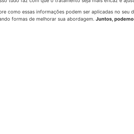
Isso tudo faz com que o tratamento seja mais eficaz e aju
bre como essas informações podem ser aplicadas no seu di
cando formas de melhorar sua abordagem.
Juntos, podemos