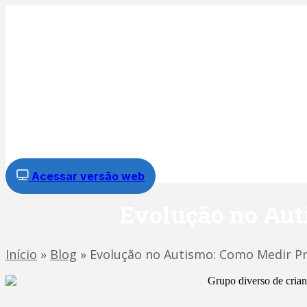
Ir
para
o
conteúdo
Acessar versão web
Evolução no Aut
Início
»
Blog
»
Evolução no Autismo: Como Medir Pr