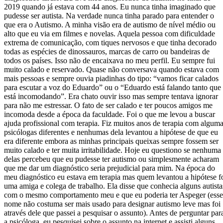
2019 quando já estava com 44 anos. Eu nunca tinha imaginado que
pudesse ser autista. Na verdade nunca tinha parado para entender o
que era o Autismo. A minha visão era de autismo de nível médio ou
alto que eu via em filmes e novelas. Aquela pessoa com dificuldade
extrema de comunicação, com tiques nervosos e que tinha decorado
todas as espécies de dinossauros, marcas de carro ou bandeiras de
todos os países. Isso não de encaixava no meu perfil. Eu sempre fui
muito calado e reservado. Quase não conversava quando estava com
mais pessoas e sempre ouvia piadinhas do tipo: “vamos ficar calados
para escutar a voz do Eduardo” ou o “Eduardo está falando tanto que
está incomodando”. Era chato ouvir isso mas sempre tentava ignorar
para não me estressar. O fato de ser calado e ter poucos amigos me
incomoda desde a época da faculdade. Foi o que me levou a buscar
ajuda profissional com terapia. Fiz muitos anos de terapia com algum
psicólogas diferentes e nenhumas dela levantou a hipótese de que eu
era diferente embora as minhas principais queixas sempre fossem ser
muito calado e ter muita irritabilidade. Hoje eu questiono se nenhuma
delas percebeu que eu pudesse ter autismo ou simplesmente acharam
que me dar um diagnóstico seria prejudicial para mim. Na época do
meu diagnóstico eu estava em terapia mas quem levantou a hipótese f
uma amiga e colega de trabalho. Ela disse que conhecia alguns autista
com o mesmo comportamento meu e que eu poderia ter Aspeger (esse
nome não costuma ser mais usado para designar autismo leve mas foi
através dele que passei a pesquisar o assunto). Antes de perguntar par
a psicóloga, eu pesquisei sobre o assunto na internet e assisti alguns