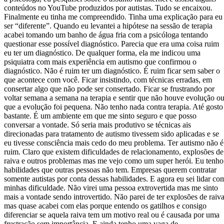
conteúdos no YouTube produzidos por autistas. Tudo se encaixou.
Finalmente eu tinha me compreendido. Tinha uma explicação para eu
ser “diferente”. Quando eu levantei a hipótese na sessão de terapia
acabei tomando um banho de água fria com a psicóloga tentando
questionar esse possível diagnóstico. Parecia que era uma coisa ruim
eu ter um diagnóstico. De qualquer forma, ela me indicou uma
psiquiatra com mais experiência em autismo que confirmou o
diagnóstico. Não é ruim ter um diagnóstico. É ruim ficar sem saber o
que acontece com você. Ficar insistindo, com técnicas erradas, em
consertar algo que não pode ser consertado. Ficar se frustrando por
voltar semana a semana na terapia e sentir que não houve evolução o
que a evolução foi pequena. Não tenho nada contra terapia. Até gosto
bastante. É um ambiente em que me sinto seguro e que posso
conversar a vontade. Só seria mais produtivo se técnicas ais
direcionadas para tratamento de autismo tivessem sido aplicadas e se
eu tivesse consciência mais cedo do meu problema. Ter autismo não é
ruim. Claro que existem dificuldades de relacionamento, explosões de
raiva e outros problemas mas me vejo como um super herói. Eu tenho
habilidades que outras pessoas não tem. Empresas querem contratar
somente autistas por conta dessas habilidades. E agora eu sei lidar co
minhas dificuldade. Não virei uma pessoa extrovertida mas me sinto
mais a vontade sendo introvertido. Não parei de ter explosões de raiv
mas quase acabei com elas porque entendo os gatilhos e consigo
diferenciar se aquela raiva tem um motivo real ou é causada por uma
frustração sem importância. E ainda tenho uma vaga de