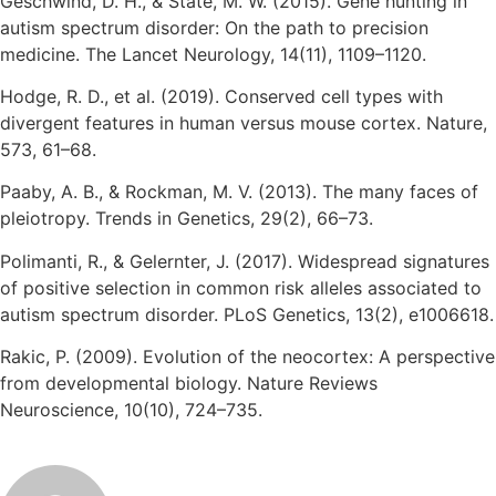
Geschwind, D. H., & State, M. W. (2015). Gene hunting in
autism spectrum disorder: On the path to precision
medicine. The Lancet Neurology, 14(11), 1109–1120.
Hodge, R. D., et al. (2019). Conserved cell types with
divergent features in human versus mouse cortex. Nature,
573, 61–68.
Paaby, A. B., & Rockman, M. V. (2013). The many faces of
pleiotropy. Trends in Genetics, 29(2), 66–73.
Polimanti, R., & Gelernter, J. (2017). Widespread signatures
of positive selection in common risk alleles associated to
autism spectrum disorder. PLoS Genetics, 13(2), e1006618.
Rakic, P. (2009). Evolution of the neocortex: A perspective
from developmental biology. Nature Reviews
Neuroscience, 10(10), 724–735.