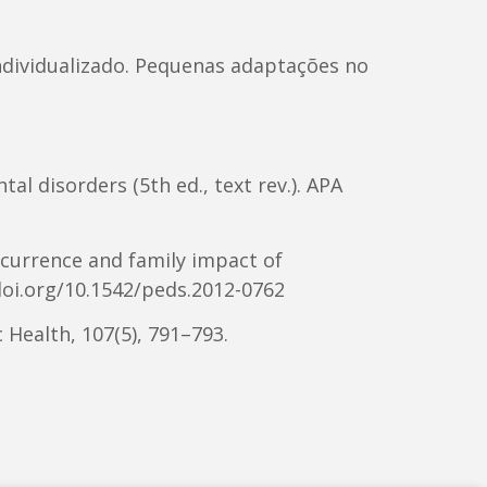
ndividualizado. Pequenas adaptações no
al disorders (5th ed., text rev.). APA
. Occurrence and family impact of
/doi.org/10.1542/peds.2012-0762
c Health, 107(5), 791–793.