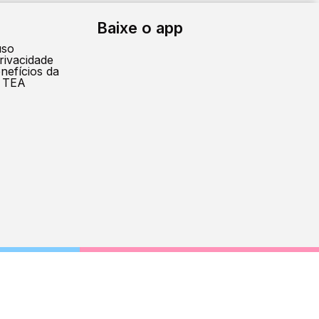
Baixe o app
uso
privacidade
enefícios da
 TEA