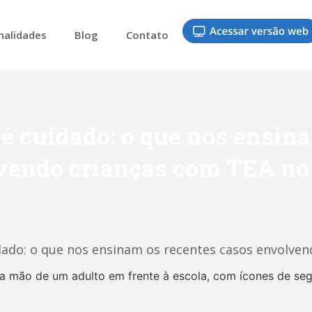
nalidades
Blog
Contato
 cuidado: o que nos ensina
vendo crianças com TEA no 
do: o que nos ensinam os recentes casos envolvend