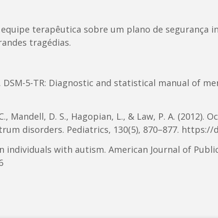
ua equipe terapêutica sobre um plano de segurança i
randes tragédias.
. DSM-5-TR: Diagnostic and statistical manual of ment
, C., Mandell, D. S., Hagopian, L., & Law, P. A. (2012)
rum disorders. Pediatrics, 130(5), 870–877. https:/
y in individuals with autism. American Journal of Publi
6