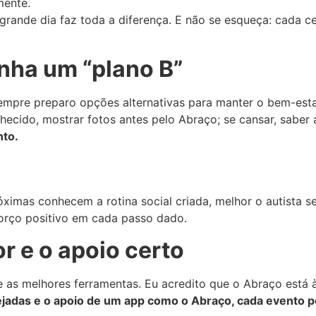
mente.
 grande dia faz toda a diferença. E não se esqueça: cada c
enha um “plano B”
mpre preparo opções alternativas para manter o bem-estar
ecido, mostrar fotos antes pelo Abraço; se cansar, saber 
nto.
ximas conhecem a rotina social criada, melhor o autista se 
forço positivo em cada passo dado.
 e o apoio certo
e as melhores ferramentas. Eu acredito que o Abraço está 
ejadas e o apoio de um app como o Abraço, cada evento p