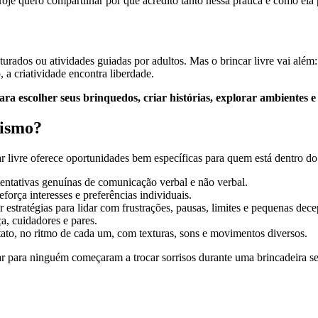
je quero compartilhar por que acredito tanto nessa prática e como ela 
urados ou atividades guiadas por adultos. Mas o brincar livre vai alé
, a criatividade encontra liberdade.
ara escolher seus brinquedos, criar histórias, explorar ambientes 
tismo?
r livre oferece oportunidades bem específicas para quem está dentro do
entativas genuínas de comunicação verbal e não verbal.
força interesses e preferências individuais.
 estratégias para lidar com frustrações, pausas, limites e pequenas dec
a, cuidadores e pares.
ntato, no ritmo de cada um, com texturas, sons e movimentos diversos.
para ninguém começaram a trocar sorrisos durante uma brincadeira sem