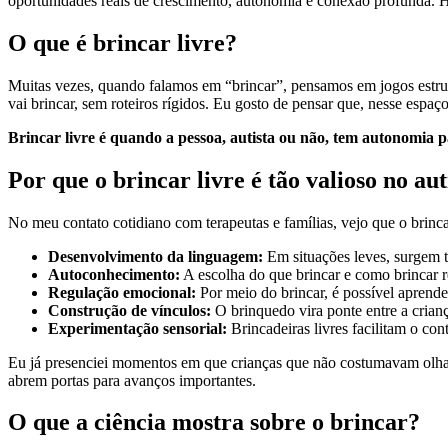
oportunidades reais de crescimento, autonomia e conexão profunda. Ho
O que é brincar livre?
Muitas vezes, quando falamos em “brincar”, pensamos em jogos estrut
vai brincar, sem roteiros rígidos. Eu gosto de pensar que, nesse espaço
Brincar livre é quando a pessoa, autista ou não, tem autonomia p
Por que o brincar livre é tão valioso no au
No meu contato cotidiano com terapeutas e famílias, vejo que o brinca
Desenvolvimento da linguagem:
Em situações leves, surgem t
Autoconhecimento:
A escolha do que brincar e como brincar re
Regulação emocional:
Por meio do brincar, é possível aprender
Construção de vínculos:
O brinquedo vira ponte entre a crianç
Experimentação sensorial:
Brincadeiras livres facilitam o co
Eu já presenciei momentos em que crianças que não costumavam olhar 
abrem portas para avanços importantes.
O que a ciência mostra sobre o brincar?