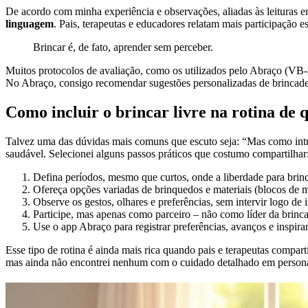
De acordo com minha experiência e observações, aliadas às leituras em
linguagem
. Pais, terapeutas e educadores relatam mais participação e
Brincar é, de fato, aprender sem perceber.
Muitos protocolos de avaliação, como os utilizados pelo Abraço (VB-
No Abraço, consigo recomendar sugestões personalizadas de brincadeira
Como incluir o brincar livre na rotina de 
Talvez uma das dúvidas mais comuns que escuto seja: “Mas como introd
saudável. Selecionei alguns passos práticos que costumo compartilhar
Defina períodos, mesmo que curtos, onde a liberdade para brinca
Ofereça opções variadas de brinquedos e materiais (blocos de mo
Observe os gestos, olhares e preferências, sem intervir logo de i
Participe, mas apenas como parceiro – não como líder da brinca
Use o app Abraço para registrar preferências, avanços e inspirar 
Esse tipo de rotina é ainda mais rica quando pais e terapeutas compar
mas ainda não encontrei nenhum com o cuidado detalhado em personali