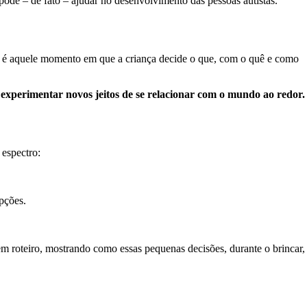
pode – de fato – ajudar no desenvolvimento das pessoas autistas.
m: é aquele momento em que a criança decide o que, com o quê e como
e experimentar novos jeitos de se relacionar com o mundo ao redor.
 espectro:
epções.
 roteiro, mostrando como essas pequenas decisões, durante o brincar,