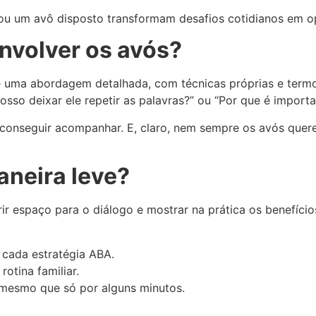
u um avô disposto transformam desafios cotidianos em op
envolver os avós?
é uma abordagem detalhada, com técnicas próprias e term
sso deixar ele repetir as palavras?” ou “Por que é importan
 conseguir acompanhar. E, claro, nem sempre os avós quer
aneira leve?
abrir espaço para o diálogo e mostrar na prática os benefíc
 cada estratégia ABA.
otina familiar.
, mesmo que só por alguns minutos.