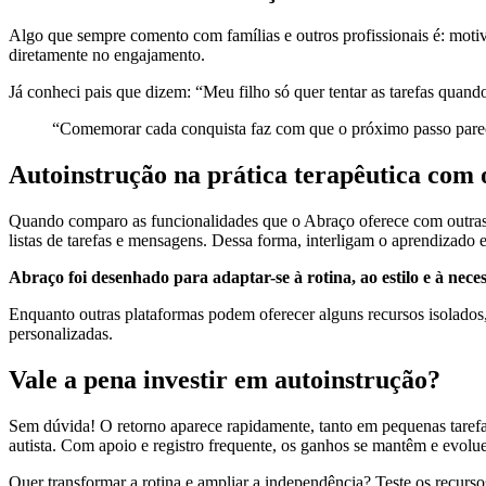
Algo que sempre comento com famílias e outros profissionais é: motiv
diretamente no engajamento.
Já conheci pais que dizem: “Meu filho só quer tentar as tarefas quan
“Comemorar cada conquista faz com que o próximo passo pareç
Autoinstrução na prática terapêutica com
Quando comparo as funcionalidades que o Abraço oferece com outras pl
listas de tarefas e mensagens. Dessa forma, interligam o aprendizado e
Abraço foi desenhado para adaptar-se à rotina, ao estilo e à nece
Enquanto outras plataformas podem oferecer alguns recursos isolados, o
personalizadas.
Vale a pena investir em autoinstrução?
Sem dúvida! O retorno aparece rapidamente, tanto em pequenas tarefa
autista. Com apoio e registro frequente, os ganhos se mantêm e evolu
Quer transformar a rotina e ampliar a independência? Teste os recursos