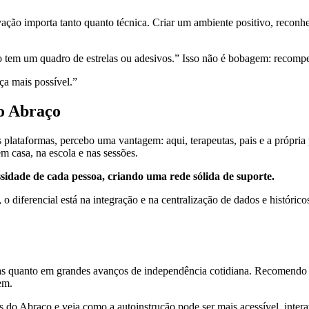
ação importa tanto quanto técnica. Criar um ambiente positivo, reconhe
do tem um quadro de estrelas ou adesivos.” Isso não é bobagem: recomp
a mais possível.”
 o Abraço
ataformas, percebo uma vantagem: aqui, terapeutas, pais e a própria p
m casa, na escola e nas sessões.
ssidade de cada pessoa, criando uma rede sólida de suporte.
 diferencial está na integração e na centralização de dados e histórico
s quanto em grandes avanços de independência cotidiana. Recomendo ex
em.
 do Abraço e veja como a autoinstrução pode ser mais acessível, interat