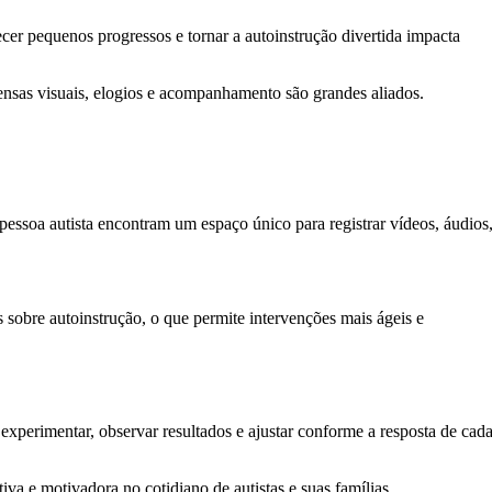
cer pequenos progressos e tornar a autoinstrução divertida impacta
ensas visuais, elogios e acompanhamento são grandes aliados.
essoa autista encontram um espaço único para registrar vídeos, áudios
s sobre autoinstrução, o que permite intervenções mais ágeis e
perimentar, observar resultados e ajustar conforme a resposta de cad
iva e motivadora no cotidiano de autistas e suas famílias.