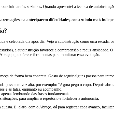
ou concluir tarefas sozinhos. Quando apresentei a técnica de autoinstr
izarem ações e a anteciparem dificuldades, construindo mais indepe
ia?
ida e celebrada dia após dia. Vejo a autoinstrução como uma escada, on
estudos), a autoinstrução favorece a compreensão e reduz ansiedade. O a
braço, que oferece ferramentas para monitorar essa evolução.
meça de forma bem concreta. Gosto de seguir alguns passos para introdu
cada passo em voz alta, por exemplo: “Agora pego o copo. Depois abro 
ssos e as falas, enquanto eu acompanho.
 apenas lembrando das frases fundamentais.
situações, para ampliar o repertório e fortalecer a autonomia.
autista. E, claro, com o Abraço, dá para registrar cada avanço, facili