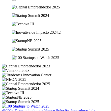
@2024 Desenvolvido por Abraço Soluções Inovadoras ltda